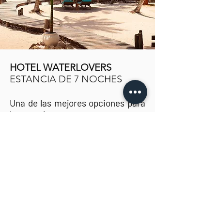
HOTEL WATERLOVERS
ESTANCIA DE 7 NOCHES
Una de las mejores opciones para
los que buscan navegar, pero en
un hotel boutique, íntimo y con
encanto.
Es genial para parejas y cuenta
con una villa para familias y
grupos de amigos.
Más info de este viaje