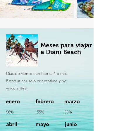
Meses para viajar
a Diani Beach
Días de viento con fuerza 4 o más.
Estadísticas solo orientativas y no
vinculantes.
enero
febrero
marzo
50%
55%
55%
abril
mayo
junio