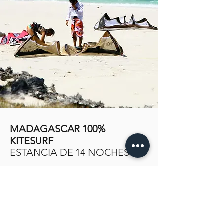
MADAGASCAR 100%
KITESURF
ESTANCIA DE 14 NOCHES
Un viaje para los que quieren
navegar en 2 spots increíbles de la
4ª isla más grande del mundo.
Navegarás en Sakalava y Mar