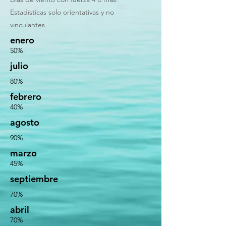
Estadísticas solo orientativas y no
vinculantes.
enero
50%
julio
80%
febrero
40%
agosto
90%
marzo
45%
septiembre
70%
abril
70%