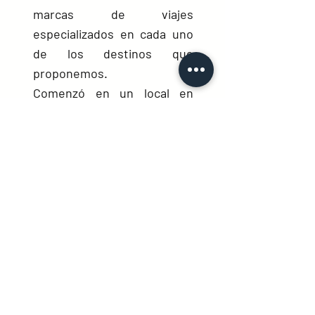
marcas de viajes
especializados en cada uno
de los destinos que
proponemos.
Comenzó en un local en
Majadahonda, Madrid, para
poco a poco evolucionar
hacia las nuevas
tecnologías.
Visitar la web