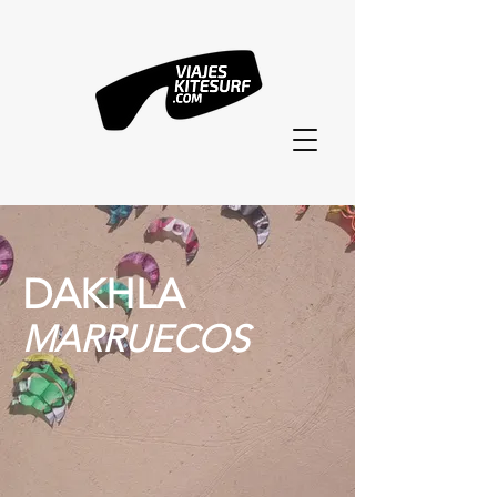
DAKH
LA
MARRU
ECOS