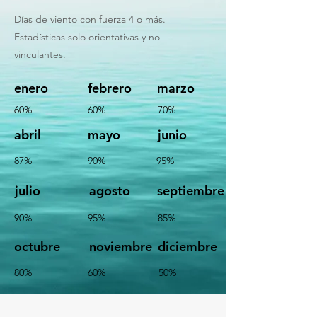
Días de viento con fuerza 4 o más.
Estadísticas solo orientativas y no
vinculantes.
enero
febrero
marzo
60%
60%
70%
abril
mayo
junio
87%
90%
95%
julio
agosto
septiembre
90%
95%
85%
octubre
noviembre
diciembre
80%
60%
50%